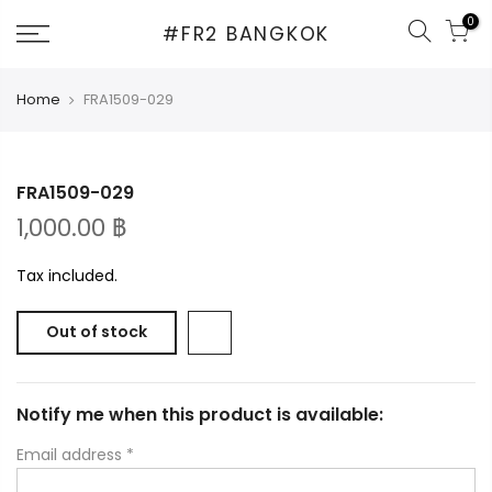
Skip
0
#FR2 BANGKOK
to
content
Home
FRA1509-029
FRA1509-029
1,000.00 ฿
Tax included.
Out of stock
Notify me when this product is available:
Email address
*