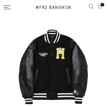
Skip
0
#FR2 BANGKOK
to
content